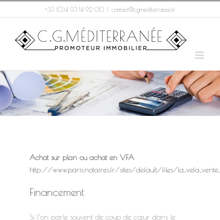
Passer
+33 (0)4 93 14 92 00
|
contact@cgmediterranee.fr
au
contenu
Achat sur plan ou achat en VFA
http://www.paris.notaires.fr/sites/default/files/la_vefa_vent
Financement
Si l’on parle souvent de coup de cœur dans le